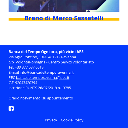
Brano di Marco Sassatelli
Banca del Tempo Ogni ora, più vicini APS
Via Agro Pontino, 13/A 48121 - Ravenna
c/o VolontaRomagna - Centro Servizi Volontariato
Tel.
+39 377 537 6619
E-mail
info@bancadeltemporavenna.it
PEC
bancadeltemporavenna@pec.it
C.F. 92043420394
Iscrizione RUNTS 26/07/2019 n.13785
Orario ricevimento: su appuntamento
Privacy
|
Cookie Policy